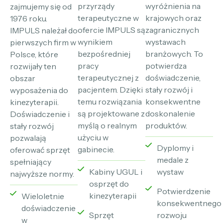
przyrządy
wyróżnienia na
zajmujemy się od
terapeutyczne w
krajowych oraz
1976 roku.
ofercie IMPULS są
zagranicznych
IMPULS należał do
wynikiem
wystawach
pierwszych firm w
bezpośredniej
branżowych. To
Polsce, które
pracy
potwierdza
rozwijały ten
terapeutycznej z
doświadczenie,
obszar
pacjentem. Dzięki
stały rozwój i
wyposażenia do
temu rozwiązania
konsekwentne
kinezyterapii.
są projektowane z
doskonalenie
Doświadczenie i
myślą o realnym
produktów.
stały rozwój
użyciu w
pozwalają
Dyplomy i
gabinecie.
oferować sprzęt
medale z
spełniający
Kabiny UGUL i
wystaw
najwyższe normy.
osprzęt do
Potwierdzenie
kinezyterapii
Wieloletnie
konsekwentnego
doświadczenie
Sprzęt
rozwoju
w