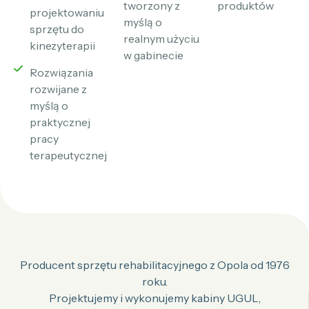
tworzony z
produktów
projektowaniu
myślą o
sprzętu do
realnym użyciu
kinezyterapii
w gabinecie
Rozwiązania
rozwijane z
myślą o
praktycznej
pracy
terapeutycznej
Producent sprzętu rehabilitacyjnego z Opola od 1976
roku.
Projektujemy i wykonujemy kabiny UGUL,