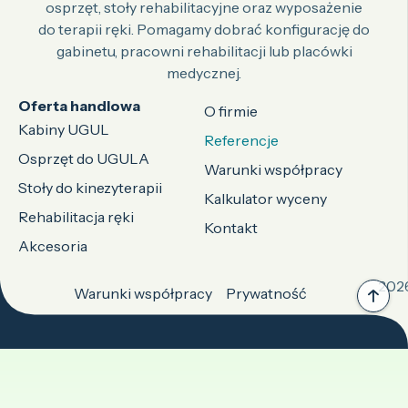
osprzęt, stoły rehabilitacyjne oraz wyposażenie
do terapii ręki. Pomagamy dobrać konfigurację do
gabinetu, pracowni rehabilitacji lub placówki
medycznej.
Oferta handlowa
O firmie
Kabiny UGUL
Referencje
Osprzęt do UGULA
Warunki współpracy
Stoły do kinezyterapii
Kalkulator wyceny
Rehabilitacja ręki
Kontakt
Akcesoria
2026
Warunki współpracy
Prywatność