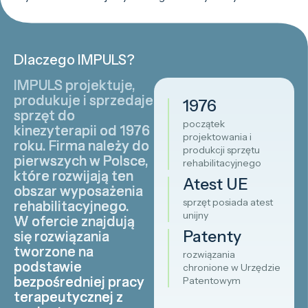
Dlaczego IMPULS?
IMPULS projektuje,
produkuje i sprzedaje
1976
sprzęt do
początek
kinezyterapii od 1976
projektowania i
roku. Firma należy do
produkcji sprzętu
pierwszych w Polsce,
rehabilitacyjnego
które rozwijają ten
Atest UE
obszar wyposażenia
sprzęt posiada atest
rehabilitacyjnego.
unijny
W ofercie znajdują
Patenty
się rozwiązania
tworzone na
rozwiązania
podstawie
chronione w Urzędzie
bezpośredniej pracy
Patentowym
terapeutycznej z