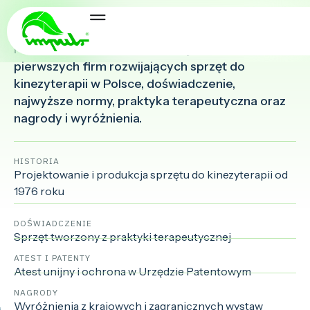
Referencje
Historia IMPULS od 1976 roku, jedna z
pierwszych firm rozwijających sprzęt do
kinezyterapii w Polsce, doświadczenie,
najwyższe normy, praktyka terapeutyczna oraz
nagrody i wyróżnienia.
HISTORIA
Projektowanie i produkcja sprzętu do kinezyterapii od
1976 roku
DOŚWIADCZENIE
Sprzęt tworzony z praktyki terapeutycznej
ATEST I PATENTY
Atest unijny i ochrona w Urzędzie Patentowym
NAGRODY
Wyróżnienia z krajowych i zagranicznych wystaw