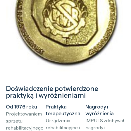
Doświadczenie potwierdzone
praktyką i wyróżnieniami
Od 1976 roku
Praktyka
Nagrody i
terapeutyczna
wyróżnienia
Projektowaniem
Urządzenia
IMPULS zdobywał
sprzętu
rehabilitacyjne i
nagrody i
rehabilitacyjnego