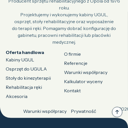
Producent sprzętu rehabilitacyjnego z Opola od 1976
roku.
Projektujemy i wykonujemy kabiny UGUL,
osprzęt, stoły rehabilitacyjne oraz wyposażenie
do terapii ręki. Pomagamy dobrać konfigurację do
gabinetu, pracowni rehabilitacji lub placówki
medycznej.
Oferta handlowa
O firmie
Kabiny UGUL
Referencje
Osprzęt do UGULA
Warunki współpracy
Stoły do kinezyterapii
Kalkulator wyceny
Rehabilitacja ręki
Kontakt
Akcesoria
2026
Warunki współpracy
Prywatność